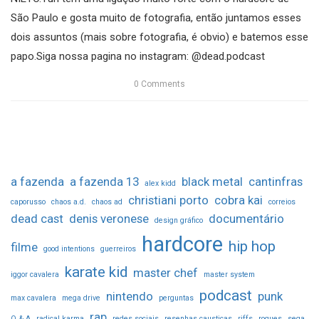
São Paulo e gosta muito de fotografia, então juntamos esses
dois assuntos (mais sobre fotografia, é obvio) e batemos esse
papo.Siga nossa pagina no instagram: @dead.podcast
0
Comments
a fazenda
a fazenda 13
black metal
cantinfras
alex kidd
christiani porto
cobra kai
caporusso
chaos a.d.
chaos ad
correios
dead cast
denis veronese
documentário
design gráfico
hardcore
hip hop
filme
good intentions
guerreiros
karate kid
master chef
iggor cavalera
master system
podcast
nintendo
punk
max cavalera
mega drive
perguntas
rap
Q & A
radical karma
redes sociais
resenhas causticas
riffs
rogues
sega