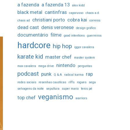
a fazenda
a fazenda 13
alex kidd
black metal
cantinfras
caporusso
chaos a.d.
christiani porto
cobra kai
chaos ad
correios
dead cast
denis veronese
design gráfico
documentário
filme
good intentions
guerreiros
hardcore
hip hop
iggor cavalera
karate kid
master chef
master system
nintendo
max cavalera
mega drive
perguntas
podcast
punk
rap
Q & A
radical karma
redes sociais
resenhas causticas
riffs
rogues
sega
selvagens da noite
sepultura
super mario
tenis pé
veganismo
top chef
warriors