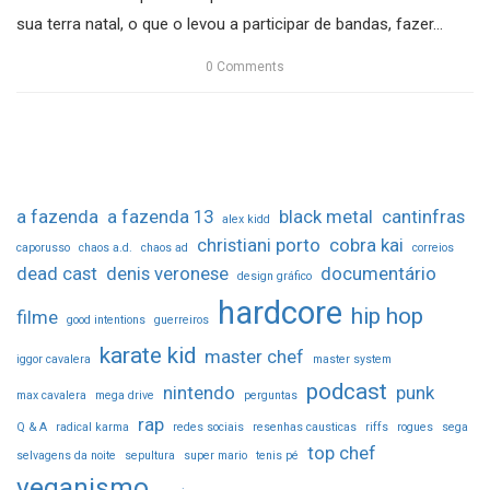
sua terra natal, o que o levou a participar de bandas, fazer...
0
Comments
a fazenda
a fazenda 13
black metal
cantinfras
alex kidd
christiani porto
cobra kai
caporusso
chaos a.d.
chaos ad
correios
dead cast
denis veronese
documentário
design gráfico
hardcore
hip hop
filme
good intentions
guerreiros
karate kid
master chef
iggor cavalera
master system
podcast
nintendo
punk
max cavalera
mega drive
perguntas
rap
Q & A
radical karma
redes sociais
resenhas causticas
riffs
rogues
sega
top chef
selvagens da noite
sepultura
super mario
tenis pé
veganismo