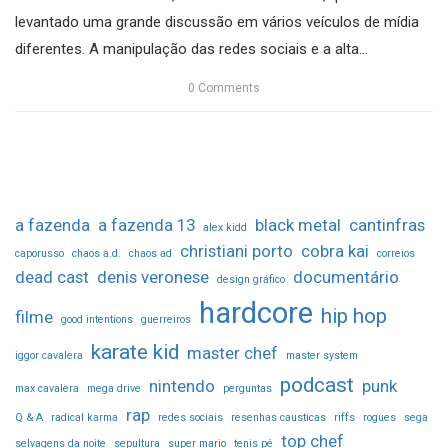
levantado uma grande discussão em vários veículos de mídia
diferentes. A manipulação das redes sociais e a alta...
0
Comments
a fazenda
a fazenda 13
black metal
cantinfras
alex kidd
christiani porto
cobra kai
caporusso
chaos a.d.
chaos ad
correios
dead cast
denis veronese
documentário
design gráfico
hardcore
hip hop
filme
good intentions
guerreiros
karate kid
master chef
iggor cavalera
master system
podcast
nintendo
punk
max cavalera
mega drive
perguntas
rap
Q & A
radical karma
redes sociais
resenhas causticas
riffs
rogues
sega
top chef
selvagens da noite
sepultura
super mario
tenis pé