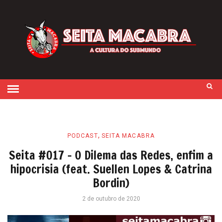
,
PODCAST
SEITA MACABRA
Seita #017 – O Dilema das Redes, enfim a
hipocrisia (feat. Suellen Lopes & Catrina
Bordin)
2 de outubro de 2020