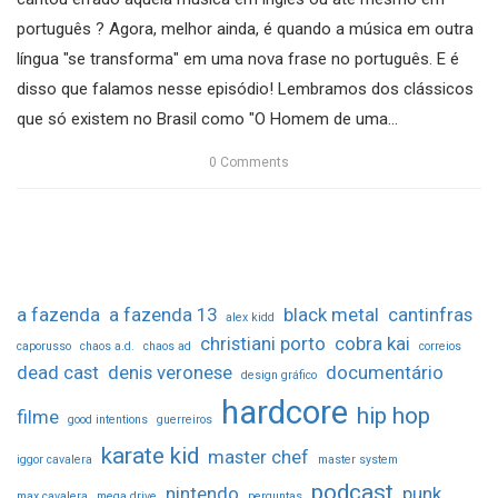
português ? Agora, melhor ainda, é quando a música em outra
língua "se transforma" em uma nova frase no português. E é
disso que falamos nesse episódio! Lembramos dos clássicos
que só existem no Brasil como "O Homem de uma...
0
Comments
a fazenda
a fazenda 13
black metal
cantinfras
alex kidd
christiani porto
cobra kai
caporusso
chaos a.d.
chaos ad
correios
dead cast
denis veronese
documentário
design gráfico
hardcore
hip hop
filme
good intentions
guerreiros
karate kid
master chef
iggor cavalera
master system
podcast
nintendo
punk
max cavalera
mega drive
perguntas