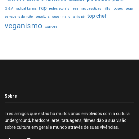
rap
Q & A
radical karma
redes sociais
resenhas causticas
riffs
rogues
sega
top chef
selvagens da noite
sepultura
super mario
tenis pé
veganismo
warriors
Sobre
Três amigos que estão há muitos anos envolvidos com a cultura
underground, hardcore, arte, tatuagens, filmes dão a sua visão
sobre cultura em geral e mundo através de suas vivências.