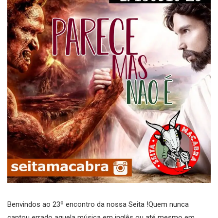
Benvindos ao 23º encontro da nossa Seita !Quem nunca
cantou errado aquela música em inglês ou até mesmo em