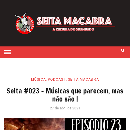
,
,
MÚSICA
PODCAST
SEITA MACABRA
Seita #023 – Músicas que parecem, mas
não são !
27 de abril de 2021