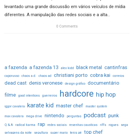
levantado uma grande discussão em vários veículos de mídia
diferentes. A manipulação das redes sociais e a alta...
0
Comments
a fazenda
a fazenda 13
black metal
cantinfras
alex kidd
christiani porto
cobra kai
caporusso
chaos a.d.
chaos ad
correios
dead cast
denis veronese
documentário
design gráfico
hardcore
hip hop
filme
good intentions
guerreiros
karate kid
master chef
iggor cavalera
master system
podcast
nintendo
punk
max cavalera
mega drive
perguntas
rap
Q & A
radical karma
redes sociais
resenhas causticas
riffs
rogues
sega
top chef
selvagens da noite
sepultura
super mario
tenis pé