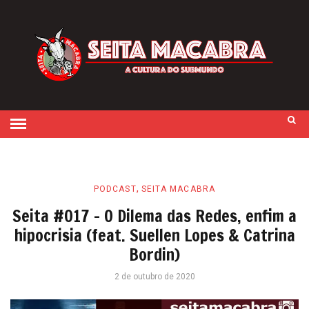
,
PODCAST
SEITA MACABRA
Seita #017 – O Dilema das Redes, enfim a
hipocrisia (feat. Suellen Lopes & Catrina
Bordin)
2 de outubro de 2020