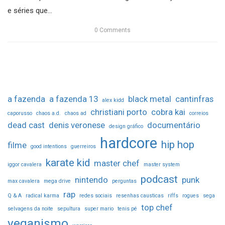
e séries que...
0
Comments
a fazenda
a fazenda 13
black metal
cantinfras
alex kidd
christiani porto
cobra kai
caporusso
chaos a.d.
chaos ad
correios
dead cast
denis veronese
documentário
design gráfico
hardcore
hip hop
filme
good intentions
guerreiros
karate kid
master chef
iggor cavalera
master system
podcast
nintendo
punk
max cavalera
mega drive
perguntas
rap
Q & A
radical karma
redes sociais
resenhas causticas
riffs
rogues
sega
top chef
selvagens da noite
sepultura
super mario
tenis pé
veganismo