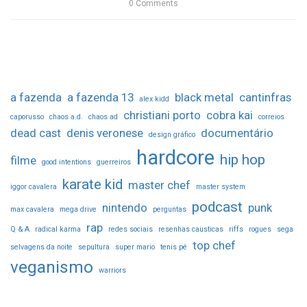
0
Comments
a fazenda
a fazenda 13
black metal
cantinfras
alex kidd
christiani porto
cobra kai
caporusso
chaos a.d.
chaos ad
correios
dead cast
denis veronese
documentário
design gráfico
hardcore
hip hop
filme
good intentions
guerreiros
karate kid
master chef
iggor cavalera
master system
podcast
nintendo
punk
max cavalera
mega drive
perguntas
rap
Q & A
radical karma
redes sociais
resenhas causticas
riffs
rogues
sega
top chef
selvagens da noite
sepultura
super mario
tenis pé
veganismo
warriors