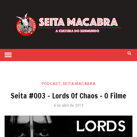
,
PODCAST
SEITA MACABRA
Seita #003 – Lords Of Chaos – O Filme
4 de abril de 2019