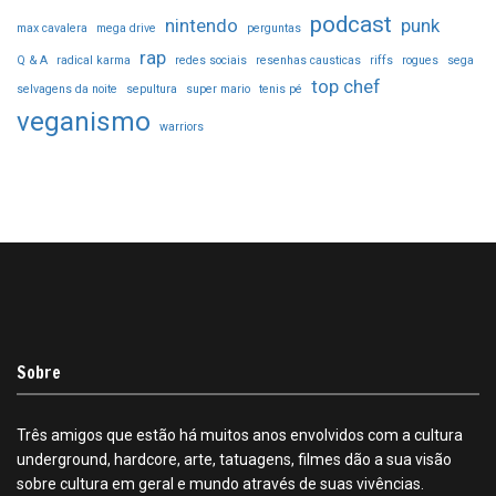
podcast
nintendo
punk
max cavalera
mega drive
perguntas
rap
Q & A
radical karma
redes sociais
resenhas causticas
riffs
rogues
sega
top chef
selvagens da noite
sepultura
super mario
tenis pé
veganismo
warriors
Sobre
Três amigos que estão há muitos anos envolvidos com a cultura
underground, hardcore, arte, tatuagens, filmes dão a sua visão
sobre cultura em geral e mundo através de suas vivências.