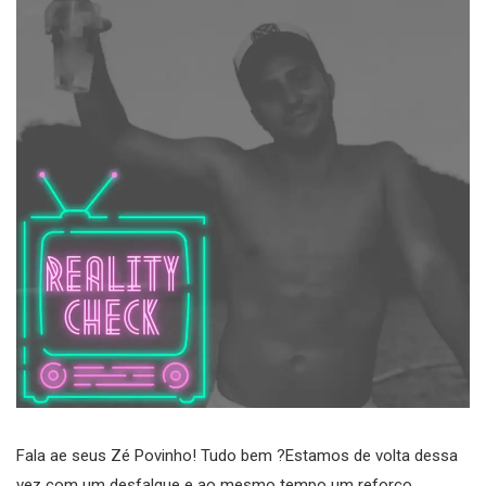
Fala ae seus Zé Povinho! Tudo bem ?Estamos de volta dessa
vez com um desfalque e ao mesmo tempo um reforço.