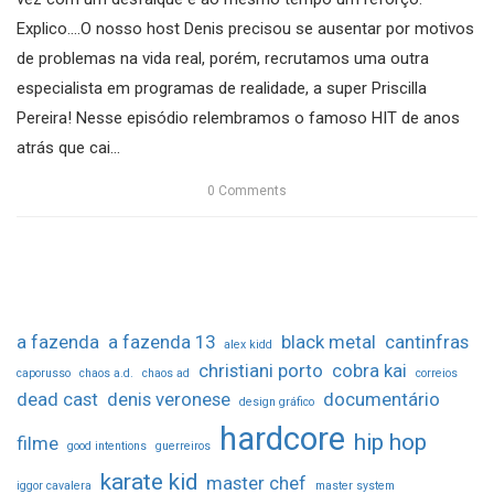
Explico....O nosso host Denis precisou se ausentar por motivos
de problemas na vida real, porém, recrutamos uma outra
especialista em programas de realidade, a super Priscilla
Pereira! Nesse episódio relembramos o famoso HIT de anos
atrás que cai...
0
Comments
a fazenda
a fazenda 13
black metal
cantinfras
alex kidd
christiani porto
cobra kai
caporusso
chaos a.d.
chaos ad
correios
dead cast
denis veronese
documentário
design gráfico
hardcore
hip hop
filme
good intentions
guerreiros
karate kid
master chef
iggor cavalera
master system