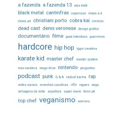
a fazenda
a fazenda 13
alex kidd
black metal
cantinfras
caporusso
chaos a.d.
christiani porto
cobra kai
chaos ad
correios
dead cast
denis veronese
design gráfico
documentário
filme
good intentions
guerreiros
hardcore
hip hop
iggor cavalera
karate kid
master chef
master system
nintendo
max cavalera
mega drive
perguntas
podcast
punk
rap
Q & A
radical karma
redes sociais
resenhas causticas
riffs
rogues
sega
selvagens da noite
sepultura
super mario
tenis pé
veganismo
top chef
warriors