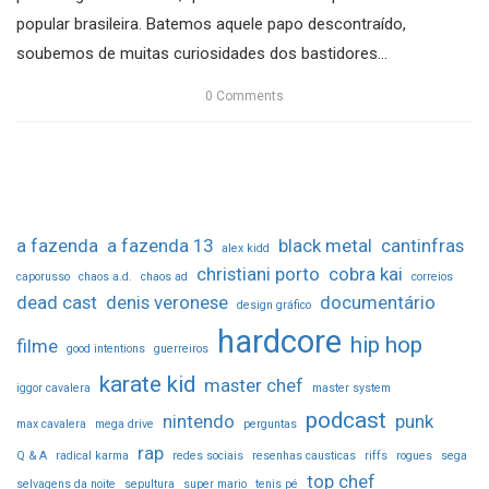
popular brasileira. Batemos aquele papo descontraído,
soubemos de muitas curiosidades dos bastidores...
0
Comments
a fazenda
a fazenda 13
black metal
cantinfras
alex kidd
christiani porto
cobra kai
caporusso
chaos a.d.
chaos ad
correios
dead cast
denis veronese
documentário
design gráfico
hardcore
hip hop
filme
good intentions
guerreiros
karate kid
master chef
iggor cavalera
master system
podcast
nintendo
punk
max cavalera
mega drive
perguntas
rap
Q & A
radical karma
redes sociais
resenhas causticas
riffs
rogues
sega
top chef
selvagens da noite
sepultura
super mario
tenis pé